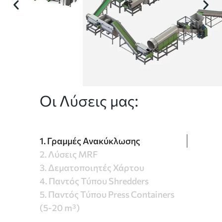
Οι Λύσεις μας:
1. Γραμμές Ανακύκλωσης
2. Λύσεις MRF
3. Δεματοποιητές Χάρτου
4. Παντός Τύπου Shredders
5. Παντός Τύπου Press Containers
(5-20 m³)